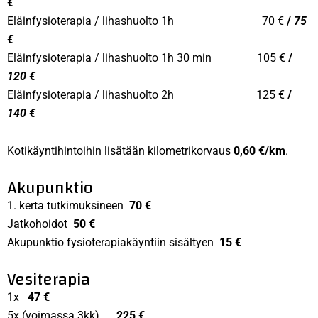
€
Eläinfysioterapia / lihashuolto 1h 70 €
/
75
€
Eläinfysioterapia / lihashuolto 1h 30 min 105 €
/
120 €
Eläinfysioterapia / lihashuolto 2h 125 €
/
140 €
Kotikäyntihintoihin lisätään kilometrikorvaus
0,60 €/km
.
Akupunktio
1. kerta tutkimuksineen
70 €
Jatkohoidot
50 €
Akupunktio fysioterapiakäyntiin sisältyen
15 €
Vesiterapia
1x
47 €
5x (voimassa 3kk)
225 €