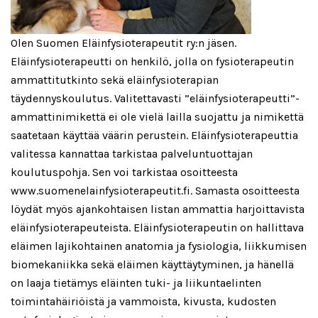
Olen Suomen Eläinfysioterapeutit ry:n jäsen.
Eläinfysioterapeutti on henkilö, jolla on fysioterapeutin
ammattitutkinto sekä eläinfysioterapian
täydennyskoulutus. Valitettavasti ”eläinfysioterapeutti”-
ammattinimikettä ei ole vielä lailla suojattu ja nimikettä
saatetaan käyttää väärin perustein. Eläinfysioterapeuttia
valitessa kannattaa tarkistaa palveluntuottajan
koulutuspohja. Sen voi tarkistaa osoitteesta
www.suomenelainfysioterapeutit.fi.
Samasta osoitteesta
löydät myös ajankohtaisen listan ammattia harjoittavista
eläinfysioterapeuteista. Eläinfysioterapeutin on hallittava
eläimen lajikohtainen anatomia ja fysiologia, liikkumisen
biomekaniikka sekä eläimen käyttäytyminen, ja hänellä
on laaja tietämys eläinten tuki- ja liikuntaelinten
toimintahäiriöistä ja vammoista, kivusta, kudosten