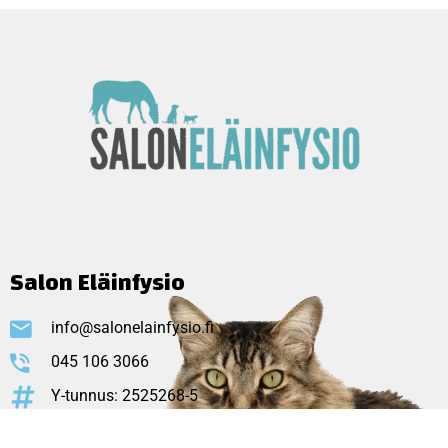
Salon Eläinfysio
info@salonelainfysio.fi
045 106 3066
Y-tunnus: 2525268-5