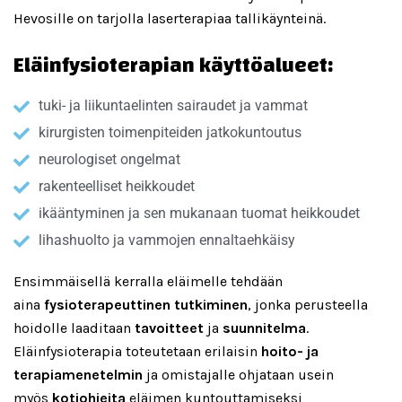
Hevosille on tarjolla laserterapiaa tallikäynteinä.
Eläinfysioterapian käyttöalueet:
tuki- ja liikuntaelinten sairaudet ja vammat
kirurgisten toimenpiteiden jatkokuntoutus
neurologiset ongelmat
rakenteelliset heikkoudet
ikääntyminen ja sen mukanaan tuomat heikkoudet
lihashuolto ja vammojen ennaltaehkäisy
Ensimmäisellä kerralla eläimelle tehdään
aina
fysioterapeuttinen tutkiminen
, jonka perusteella
hoidolle laaditaan
tavoitteet
ja
suunnitelma
.
Eläinfysioterapia toteutetaan erilaisin
hoito- ja
terapiamenetelmin
ja omistajalle ohjataan usein
myös
kotiohjeita
eläimen kuntouttamiseksi