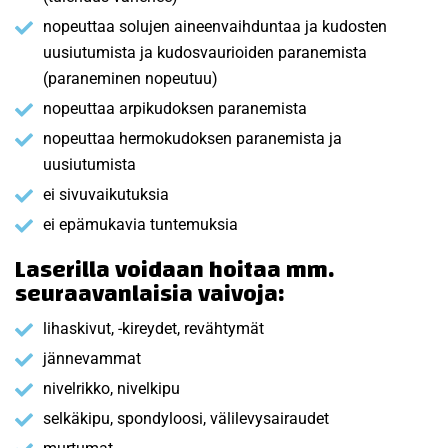
nopeuttaa solujen aineenvaihduntaa ja kudosten
uusiutumista ja kudosvaurioiden paranemista
(paraneminen nopeutuu)
nopeuttaa arpikudoksen paranemista
nopeuttaa hermokudoksen paranemista ja
uusiutumista
ei sivuvaikutuksia
ei epämukavia tuntemuksia
Laserilla voidaan hoitaa mm.
seuraavanlaisia vaivoja:
lihaskivut, -kireydet, revähtymät
jännevammat
nivelrikko, nivelkipu
selkäkipu, spondyloosi, välilevysairaudet