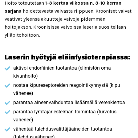
Hoito toteutetaan
1-3 kertaa viikossa n. 3-10 kerran
sarjana
hoidettavasta vaivasta riippuen. Krooniset vaivat
vaativat yleensä akuutteja vaivoja pidemmän
hoitojakson. Kroonisissa vaivoissa laseria suositellaan
ylläpitohoitoon.
Laserin hyötyjä eläinfysioterapiassa:
aktivoi endorfiinien tuotantoa (elimistön oma
kivunhoito)
nostaa kipureseptoreiden reagointikynnystä (kipu
vähenee)
parantaa aineenvaihduntaa lisäämällä verenkiertoa
parantaa lymfajärjestelmän toimintaa (turvotus
vähenee)
vähentää tulehdusvälittäjäaineiden tuotantoa
(tulehdus vähenee)