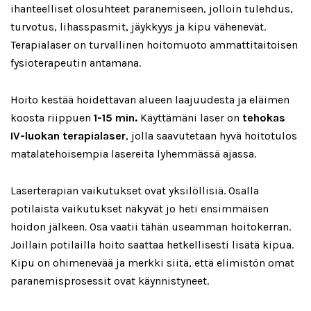
ihanteelliset olosuhteet paranemiseen, jolloin tulehdus,
turvotus, lihasspasmit, jäykkyys ja kipu vähenevät.
Terapialaser on turvallinen hoitomuoto ammattitaitoisen
fysioterapeutin antamana.
Hoito kestää hoidettavan alueen laajuudesta ja eläimen
koosta riippuen
1-15 min.
Käyttämäni laser on
tehokas
IV-luokan terapialaser
, jolla saavutetaan hyvä hoitotulos
matalatehoisempia lasereita lyhemmässä ajassa.
Laserterapian vaikutukset ovat yksilöllisiä. Osalla
potilaista vaikutukset näkyvät jo heti ensimmäisen
hoidon jälkeen
.
Osa vaatii tähän useamman hoitokerran.
Joillain potilailla hoito saattaa hetkellisesti lisätä kipua.
Kipu on ohimenevää ja merkki siitä, että elimistön omat
paranemisprosessit ovat käynnistyneet.